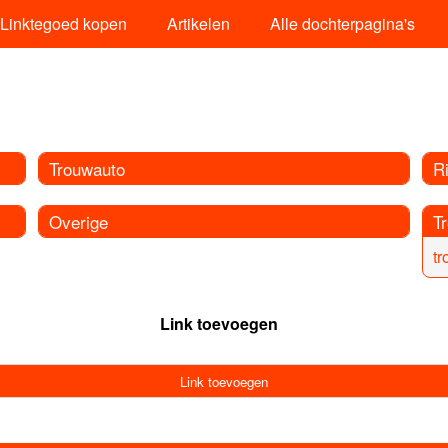
Linktegoed kopen
Artikelen
Alle dochterpagina's
Trouwauto
R
Overige
T
tr
Link toevoegen
Link toevoegen