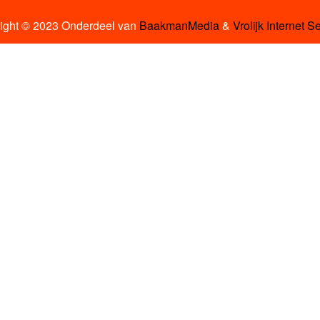
ight © 2023 Onderdeel van
BaakmanMedia
&
Vrolijk Internet S